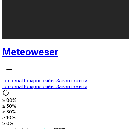
Meteoweser
Головна
Полярне сяйво
Завантажити
Головна
Полярне сяйво
Завантажити
≥ 80%
≥ 50%
≥ 30%
≥ 10%
≥ 0%